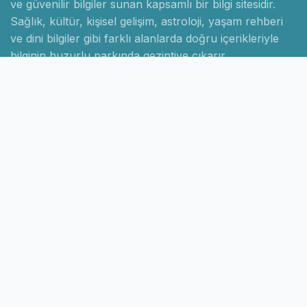
ve güvenilir bilgiler sunan kapsamlı bir bilgi sitesidir.
Sağlık, kültür, kişisel gelişim, astroloji, yaşam rehberi
ve dini bilgiler gibi farklı alanlarda doğru içerikleriyle
bilginin huzurlu parkında gezintiye çıkarır.
Hızlı Linkler
Ana Sayfa
Hakkımızda
İletişim
Gizlilik Politikası
Sayfalar