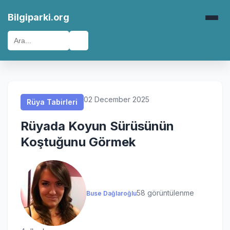
Rüya Tabirleri
Rüya Tabirleri
Rüya Tabirleri
Rüya Tabirleri
Bilgiparki.org
🔍
02 December 2025
Rüya Tabirleri
Rüyada Koyun Sürüsünün
Koştuğunu Görmek
58 görüntülenme
Buse Dağlaroğlu