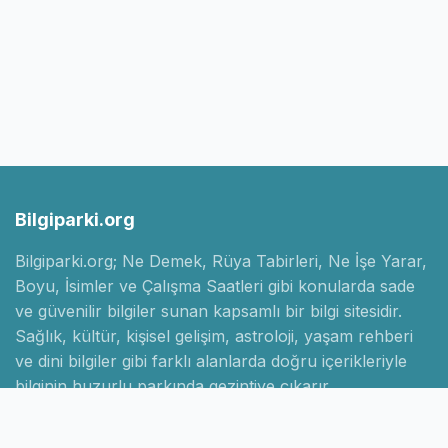
Bilgiparki.org
Bilgiparki.org; Ne Demek, Rüya Tabirleri, Ne İşe Yarar,
Boyu, İsimler ve Çalışma Saatleri gibi konularda sade
ve güvenilir bilgiler sunan kapsamlı bir bilgi sitesidir.
Sağlık, kültür, kişisel gelişim, astroloji, yaşam rehberi
ve dini bilgiler gibi farklı alanlarda doğru içerikleriyle
bilginin huzurlu parkında gezintiye çıkarır.