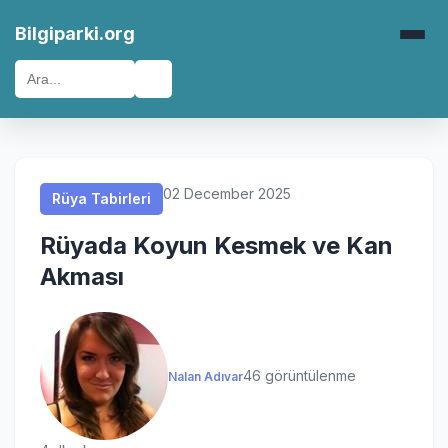
Rüya Tabirleri
Rüya Tabirleri
Rüya Tabirleri
Rüya Tabirleri
Bilgiparki.org
🔍
02 December 2025
Rüya Tabirleri
Rüyada Koyun Kesmek ve Kan
Akması
46 görüntülenme
Nalan Adıvar