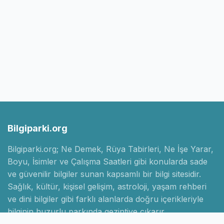
Bilgiparki.org
Bilgiparki.org; Ne Demek, Rüya Tabirleri, Ne İşe Yarar,
Boyu, İsimler ve Çalışma Saatleri gibi konularda sade
ve güvenilir bilgiler sunan kapsamlı bir bilgi sitesidir.
Sağlık, kültür, kişisel gelişim, astroloji, yaşam rehberi
ve dini bilgiler gibi farklı alanlarda doğru içerikleriyle
bilginin huzurlu parkında gezintiye çıkarır.