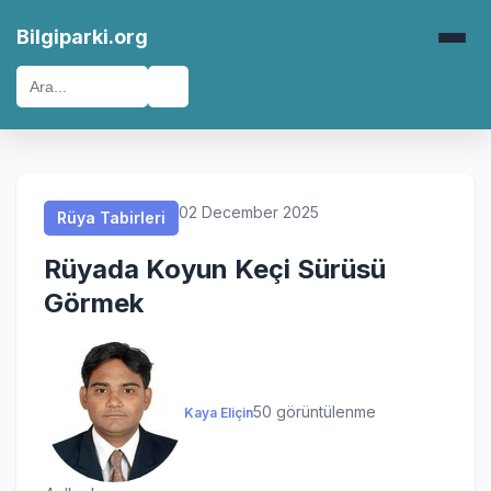
Rüya Tabirleri
Rüya Tabirleri
Rüya Tabirleri
Rüya Tabirleri
Bilgiparki.org
🔍
02 December 2025
Rüya Tabirleri
Rüyada Koyun Keçi Sürüsü
Görmek
50 görüntülenme
Kaya Eliçin