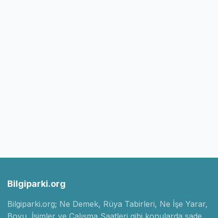
Bilgiparki.org
Bilgiparki.org; Ne Demek, Rüya Tabirleri, Ne İşe Yarar,
Boyu, İsimler ve Çalışma Saatleri gibi konularda sade