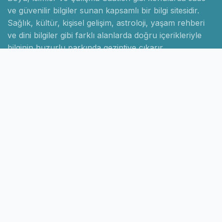
ve güvenilir bilgiler sunan kapsamlı bir bilgi sitesidir.
Sağlık, kültür, kişisel gelişim, astroloji, yaşam rehberi
ve dini bilgiler gibi farklı alanlarda doğru içerikleriyle
bilginin huzurlu parkında gezintiye çıkarır.
Hızlı Linkler
Ana Sayfa
Hakkımızda
İletişim
Gizlilik Politikası
Sayfalar