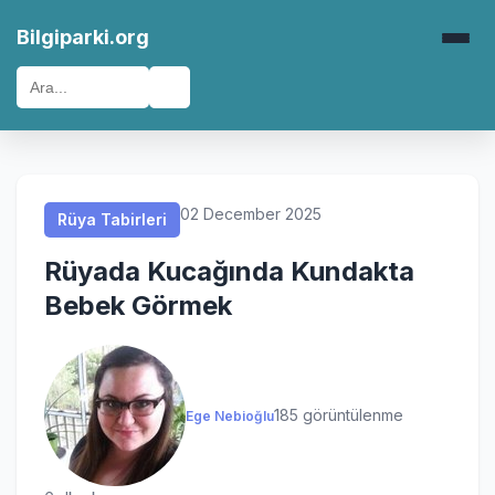
Rüya Tabirleri
Rüya Tabirleri
Rüya Tabirleri
Rüya Tabirleri
Bilgiparki.org
🔍
02 December 2025
Rüya Tabirleri
Rüyada Kucağında Kundakta
Bebek Görmek
185 görüntülenme
Ege Nebioğlu