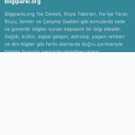
Bilgiparki.org
Bilgiparki.org; Ne Demek, Rüya Tabirleri, Ne İşe Yarar,
Boyu, İsimler ve Çalışma Saatleri gibi konularda sade
ve güvenilir bilgiler sunan kapsamlı bir bilgi sitesidir.
Sağlık, kültür, kişisel gelişim, astroloji, yaşam rehberi
ve dini bilgiler gibi farklı alanlarda doğru içerikleriyle
bilginin huzurlu parkında gezintiye çıkarır.
Hızlı Linkler
Ana Sayfa
Hakkımızda
İletişim
Gizlilik Politikası