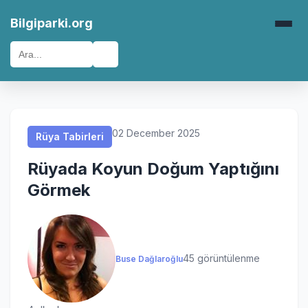
Rüya Tabirleri
Rüya Tabirleri
Rüya Tabirleri
Rüya Tabirleri
Bilgiparki.org
🔍
02 December 2025
Rüya Tabirleri
Rüyada Koyun Doğum Yaptığını
Görmek
45 görüntülenme
Buse Dağlaroğlu