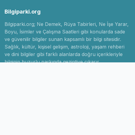
Bilgiparki.org
Bilgiparki.org; Ne Demek, Rüya Tabirleri, Ne İşe Yarar,
Boyu, İsimler ve Çalışma Saatleri gibi konularda sade
ve güvenilir bilgiler sunan kapsamlı bir bilgi sitesidir.
Sağlık, kültür, kişisel gelişim, astroloji, yaşam rehberi
ve dini bilgiler gibi farklı alanlarda doğru içerikleriyle
bilginin huzurlu parkında gezintiye çıkarır.
Hızlı Linkler
Ana Sayfa
Hakkımızda
İletişim
Gizlilik Politikası