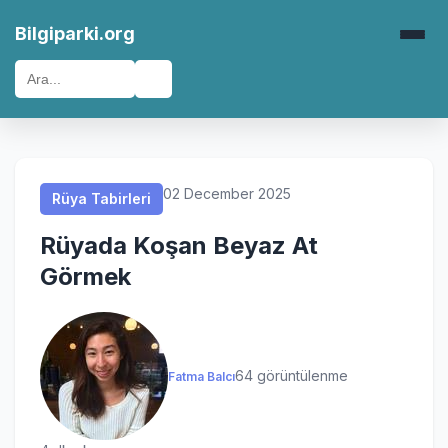
Rüya Tabirleri
Rüya Tabirleri
Rüya Tabirleri
Rüya Tabirleri
Bilgiparki.org
🔍
02 December 2025
Rüya Tabirleri
Rüyada Koşan Beyaz At
Görmek
64 görüntülenme
Fatma Balcı