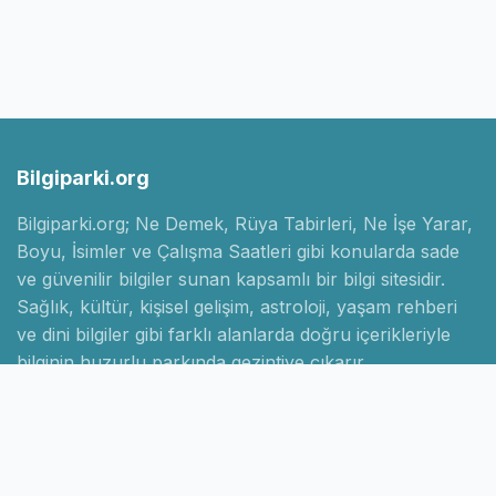
Bilgiparki.org
Bilgiparki.org; Ne Demek, Rüya Tabirleri, Ne İşe Yarar,
Boyu, İsimler ve Çalışma Saatleri gibi konularda sade
ve güvenilir bilgiler sunan kapsamlı bir bilgi sitesidir.
Sağlık, kültür, kişisel gelişim, astroloji, yaşam rehberi
ve dini bilgiler gibi farklı alanlarda doğru içerikleriyle
bilginin huzurlu parkında gezintiye çıkarır.
Hızlı Linkler
Ana Sayfa