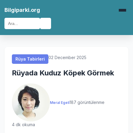
Rüya Tabirleri
Rüya Tabirleri
Rüya Tabirleri
Rüya Tabirleri
Bilgiparki.org
🔍
02 December 2025
Rüya Tabirleri
Rüyada Kuduz Köpek Görmek
187 görüntülenme
Meral Egeli
4 dk okuma