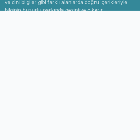
ve dini bilgiler gibi farklı alanlarda doğru içerikleriyle
bilginin huzurlu parkında gezintiye çıkarır.
Hızlı Linkler
Ana Sayfa
Hakkımızda
İletişim
Gizlilik Politikası
Sayfalar
Kategoriler
Blog