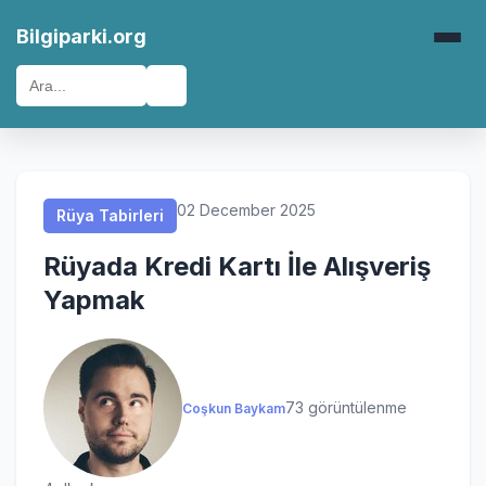
Rüya Tabirleri
Rüya Tabirleri
Rüya Tabirleri
Rüya Tabirleri
Bilgiparki.org
🔍
02 December 2025
Rüya Tabirleri
Rüyada Kredi Kartı İle Alışveriş
Yapmak
73 görüntülenme
Coşkun Baykam