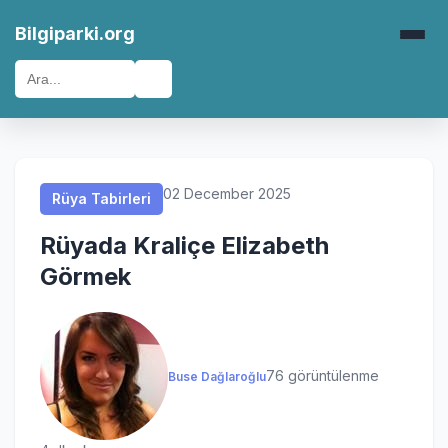
Rüya Tabirleri
Rüya Tabirleri
Rüya Tabirleri
Rüya Tabirleri
Bilgiparki.org
🔍
02 December 2025
Rüya Tabirleri
Rüyada Kraliçe Elizabeth
Görmek
76 görüntülenme
Buse Dağlaroğlu