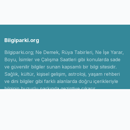
Bilgiparki.org
Bilgiparki.org; Ne Demek, Rüya Tabirleri, Ne İşe Yarar,
Boyu, İsimler ve Çalışma Saatleri gibi konularda sade
ve güvenilir bilgiler sunan kapsamlı bir bilgi sitesidir.
Sağlık, kültür, kişisel gelişim, astroloji, yaşam rehberi
ve dini bilgiler gibi farklı alanlarda doğru içerikleriyle
bilginin huzurlu parkında gezintiye çıkarır.
Hızlı Linkler
Ana Sayfa